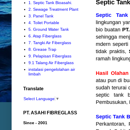
Septic Tank
1. Septic Tank Bioasahi.
2. Sewage Treatment Plant
Septic Tank
3. Panel Tank
lingkungan yan
4. Toilet Portable
bio buatan
PT.
5. Ground Water Tank
6. Atap Fiberglass
sehingga menja
7. Tangki Air Fiberglass
mdern seperti
8. Grease Trap
tidak praktis,
9. Pelapisan Fiberglass
ramah lingkun
9.1 Talang Air Fiberglass
instalasi pengelolahan air
Hasil Olahan
limbah
atau pun di b
sudah terurai
Translate
septic tank b
Select Language
▼
Pembusukan, P
PT. ASAHI FIBREGLASS
Septic Tank B
Since - 2001
Perkantoran, 