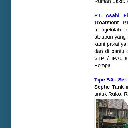
Rumah Sakit, R
PT. Asahi Fi
Treatment Pl
mengelolah lim
ataupun yang b
kami pakai yai
dan di bantu 
STP / IPAL su
Pompa.
Tipe BA - Ser
Septic Tank
i
untuk
Ruko
,
R