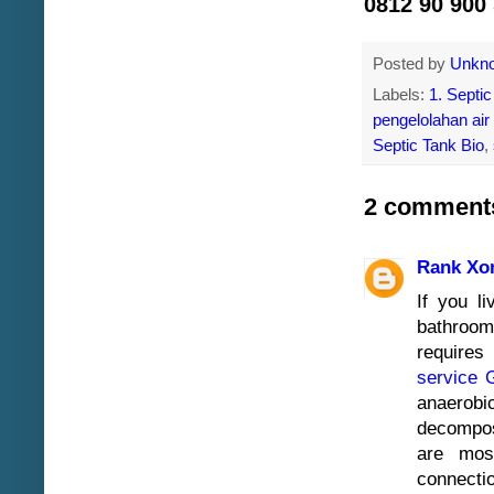
0812 90 900
Posted by
Unkn
Labels:
1. Septic
pengelolahan air
Septic Tank Bio
,
2 comment
Rank Xo
If you l
bathroom 
requires
service 
anaerobic
decompos
are mos
connecti