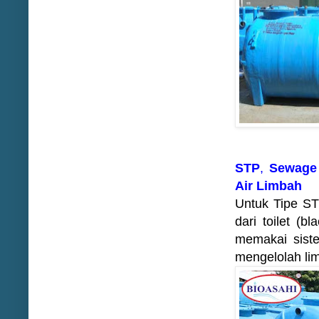
STP
,
Sewage 
Air Limbah
Untuk Tipe ST
dari toilet (b
memakai sist
mengelolah li